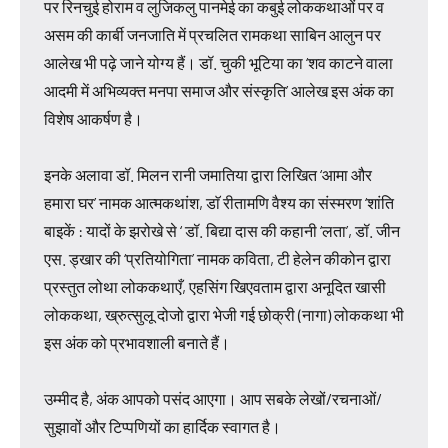
पर रिनचुई होराम व लुजिकलु पानमेई का कबुई लोककथाओं पर व
असम की कार्बी जनजाति में प्रचलित रामकथा साबिन आलुन पर
आलेख भी पढ़े जाने योग्य हैं। डॉ. चुकी भूटिया का ‘शव काटने वाला
आदमी में अभिव्यक्त मनपा समाज और संस्कृति’ आलेख इस अंक का
विशेष आकर्षण है।
इनके अलावा डॉ. मिलन रानी जमातिया द्वारा लिखित ‘आमा और
हमारा घर’ नामक आत्मकथांश, डाॅ रीतामणि वैश्य का संस्मरण ‘शांति
बाइकें : यादों के झरोखे से ‘ डॉ. बिद्या दास की कहानी ‘लता’, डॉ. जीन
एस. ड्खार की ‘प्रतियोगिता’ नामक कविता, टी हेलेन कीकोन द्वारा
प्रस्तुत लोथा लोककथाएँ, एहसिंग खिएवताम द्वारा अनूदित खासी
लोककथा, ख्रुत्सुलू दोजो द्वारा भेजी गई छोक्री (नागा) लोककथा भी
इस अंक को प्रभावशाली बनाते हैं।
उम्मीद है, अंक आपको पसंद आएगा। आप सबके लेखों/रचनाओं/
सुझावों और टिप्पणियों का हार्दिक स्वागत है।