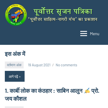
Skip
to
content
Menu
पूर्वोत्तर
'पूर्वोत्तर
साहित्य-
सृजन
नागरी
पत्रिका
इस अंक में
मंच'
का
वर्तमान अंक
19 August 2021
No comments
प्रकाशन
neglimpseweb20
आगे पढ़ें
1. कार्बी लोक का कंठहार : साबिन आलुन
प्रो.
जय कौशल